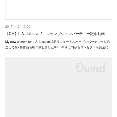
2017.11.24 13:00
【CM】L.A. Juice vo.2 レセンプションパーティー記念動画
My new artwork for L.A. juice vol.2🌈リニューアルオープンパーティーを記
念して第2弾作品も制作致しました✍🏻🍹🌴今回は内容もコンセプトも完全に…