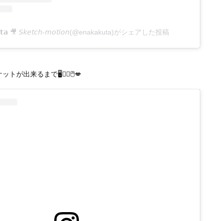
チケットが出来るまで🖥✍🏻🖱💋