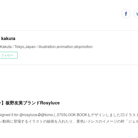
 kakuta
Kakuta / Tokyo,Japan / illustration,animation,stopmotion
フォロー
ン】板野友美ブランドRosyluce
𝐾 𝐵𝑂𝑂𝐾Designed it for @rosyluce🥀@tomo.i_0703ㅤㅤㅤㅤㅤㅤㅤㅤㅤㅤㅤㅤㅤLOOK BOOKもデザイ
ン動画に登場するイラストの線画を入れたり、黄色いドレスのイメージの村「ジェルブ