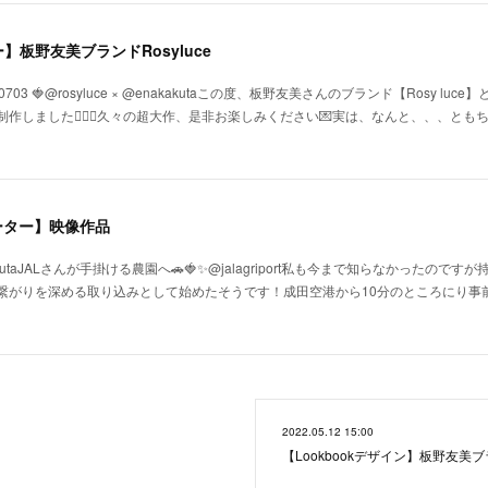
板野友美ブランドRosyluce
.i_0703 🍓@rosyluce × @enakakutaㅤㅤㅤㅤㅤㅤㅤㅤㅤㅤㅤㅤㅤこの度、板野友美さんのブランド【Ro
した✍🏻🌹久々の超大作、是非お楽しみください💌ㅤㅤㅤㅤㅤㅤㅤㅤㅤㅤㅤㅤㅤ実は、なんと、、、とも
ーター】映像作品
nakakutaㅤㅤㅤㅤㅤㅤㅤㅤㅤㅤㅤㅤㅤJALさんが手掛ける農園へ🚗🍓✨@jalagriport私も今まで知らなか
繋がりを深める取り込みとして始めたそうです！成田空港から10分のところにり事前
2022.05.12 15:00
【Lookbookデザイン】板野友美ブラ