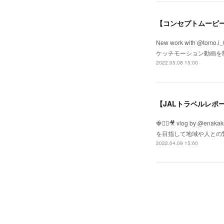
【コンセプトムービー】
New work with @tomo
ケッチモーション動画を制作しま
2022.05.08 15:00
【JALトラベルレポ
🍓✍🏻🎥 vlog by @e
を目指して地域や人との
2022.04.09 15:00