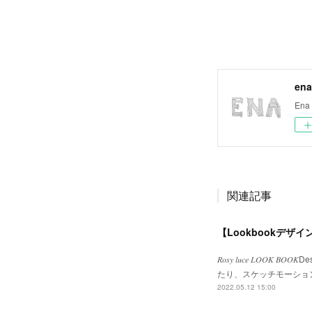
ena
Ena 
関連記事
【Lookbookデザイ
𝑅𝑜𝑠𝑦 𝑙𝑢𝑐𝑒 𝐿𝑂
たり、スケッチモーショ
2022.05.12 15:00