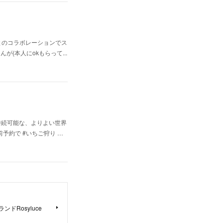
sy luce】とのコラボレーションでス
ちんが(本人にokもらって...
ったのですが持続可能な、よりよい世界
予約で #いちご狩り …
ンドRosyluce