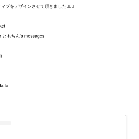
ィブをデザインさせて頂きました✍🏻💋
ket
ith ともちん's messages
)
kuta