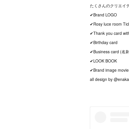
たくさんのクリエイテ
✔︎Brand LOGO
✔︎Rosy luce room Tic
✔︎Thank you card w
✔︎Birthday card
✔︎Business card (名刺
✔︎LOOK BOOK
✔︎Brand image movie
all design by @enaka