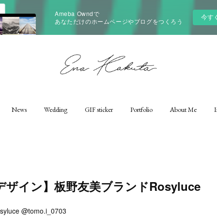
Ameba Owndで
今す
あなただけのホームページやブログをつくろう
News
Wedding
GIF sticker
Portfolio
About Me
I
ザイン】板野友美ブランドRosyluce
rosyluce @tomo.i_0703